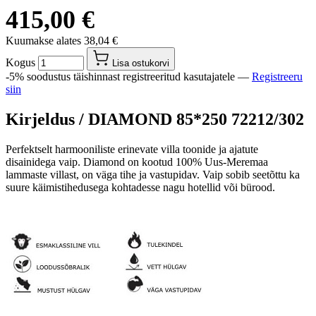
415,00 €
Kuumakse alates
38,04 €
Kogus
Lisa ostukorvi
-5% soodustus täishinnast registreeritud kasutajatele —
Registreeru
siin
Kirjeldus /
DIAMOND 85*250 72212/302
Perfektselt harmooniliste erinevate villa toonide ja ajatute
disainidega vaip. Diamond on kootud 100% Uus-Meremaa
lammaste villast, on väga tihe ja vastupidav. Vaip sobib seetõttu ka
suure käimistihedusega kohtadesse nagu hotellid või bürood.