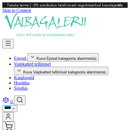
Tasuta tarne | -5% soodustus täishinnast registreeritud kasutajatele
Skip to Content
Epood
Kuva Epood kategooria alammenüü
Vaipkatted tellimisel
Kuva Vaipkatted tellimisel kategooria alammenüü
Kataloogid
Hooldus
Soodus
0