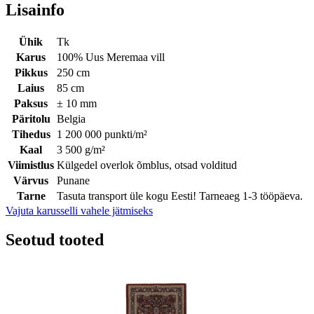
Lisainfo
Ühik
Tk
Karus
100% Uus Meremaa vill
Pikkus
250 cm
Laius
85 cm
Paksus
± 10 mm
Päritolu
Belgia
Tihedus
1 200 000 punkti/m²
Kaal
3 500 g/m²
Viimistlus
Külgedel overlok õmblus, otsad volditud
Värvus
Punane
Tarne
Tasuta transport üle kogu Eesti! Tarneaeg 1-3 tööpäeva.
Vajuta karusselli vahele jätmiseks
Seotud tooted