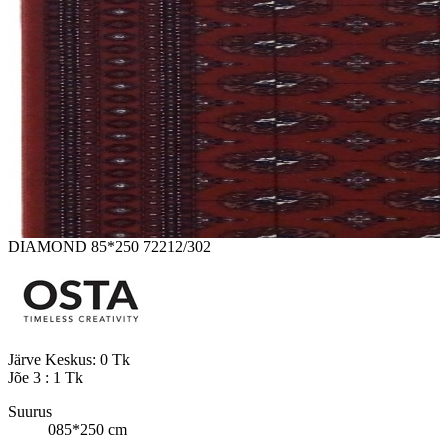
DIAMOND 85*250 72212/302
Järve Keskus:
0 Tk
Jõe 3 :
1 Tk
Suurus
085*250 cm