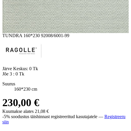
TUNDRA 160*230 92008/6001-99
Järve Keskus:
0 Tk
Jõe 3 :
0 Tk
Suurus
160*230 cm
230,00 €
Kuumakse alates
21,08 €
-5% soodustus täishinnast registreeritud kasutajatele —
Registreeru
siin