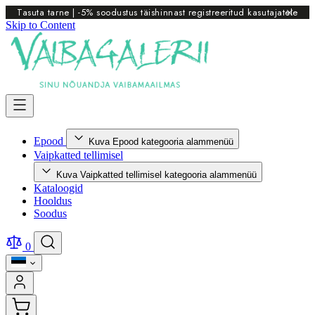
Tasuta tarne | -5% soodustus täishinnast registreeritud kasutajatele
Skip to Content
Epood
Kuva Epood kategooria alammenüü
Vaipkatted tellimisel
Kuva Vaipkatted tellimisel kategooria alammenüü
Kataloogid
Hooldus
Soodus
0