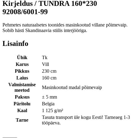
Kirjeldus /
TUNDRA 160*230
92008/6001-99
Pehmetes naturaalsetes toonides masinkootud villane põimevaip.
Sobib hästi Skandinaavia stiilis interjööriga.
Lisainfo
Ühik
Tk
Karus
Vill
Pikkus
230 cm
Laius
160 cm
Valmistamise
Masinkootud madal põimevaip
meetod
Paksus
± 5 mm
Päritolu
Belgia
Kaal
1 125 g/m²
Tasuta transport üle kogu Eesti! Tarneaeg 1-3
Tarne
tööpäeva.