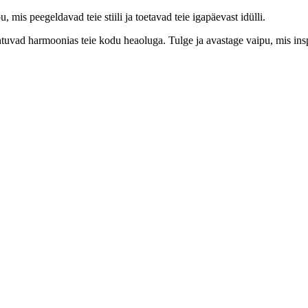
is peegeldavad teie stiili ja toetavad teie igapäevast idülli.
htuvad harmoonias teie kodu heaoluga. Tulge ja avastage vaipu, mis ins