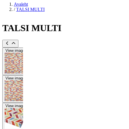
Avaleht
/
TALSI MULTI
TALSI MULTI
View image
View image
View image