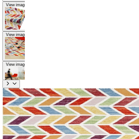
View image
View image
View image