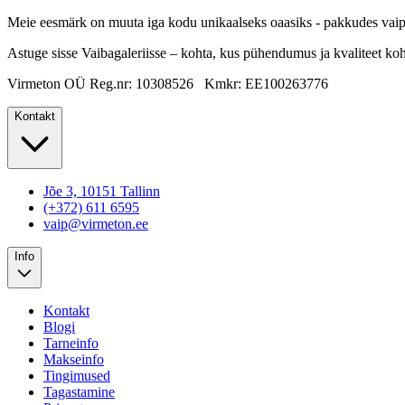
Meie eesmärk on muuta iga kodu unikaalseks oaasiks - pakkudes vaipu, m
Astuge sisse Vaibagaleriisse – kohta, kus pühendumus ja kvaliteet ko
Virmeton OÜ Reg.nr: 10308526 Kmkr: EE100263776
Kontakt
Jõe 3, 10151 Tallinn
(+372) 611 6595
vaip@virmeton.ee
Info
Kontakt
Blogi
Tarneinfo
Makseinfo
Tingimused
Tagastamine