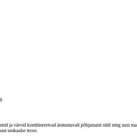
in
trid ja värvid kombineerivad äratuntavalt põhjamaist stiili ning uusi ma
ast unikaalse teose.