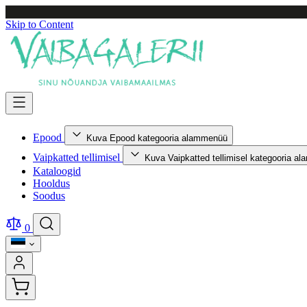
Skip to Content
Epood
Kuva Epood kategooria alammenüü
Vaipkatted tellimisel
Kuva Vaipkatted tellimisel kategooria a
Kataloogid
Hooldus
Soodus
0