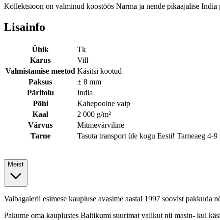
Kollektsioon on valminud koostöös Narma ja nende pikaajalise India 
Lisainfo
Ühik
Tk
Karus
Vill
Valmistamise meetod
Käsitsi kootud
Paksus
± 8 mm
Päritolu
India
Põhi
Kahepoolne vaip
Kaal
2 000 g/m²
Värvus
Mitmevärviline
Tarne
Tasuta transport üle kogu Eesti! Tarneaeg 4-9
Meist
Vaibagalerii esimese kaupluse avasime aastal 1997 soovist pakkuda nõu
Pakume oma kauplustes Baltikumi suurimat valikut nii masin- kui käsitö