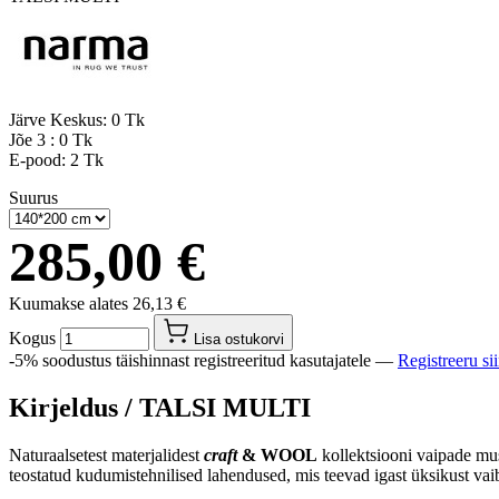
Järve Keskus:
0 Tk
Jõe 3 :
0 Tk
E-pood:
2 Tk
Suurus
285,00 €
Kuumakse alates
26,13 €
Kogus
Lisa ostukorvi
-5% soodustus täishinnast registreeritud kasutajatele —
Registreeru si
Kirjeldus /
TALSI MULTI
Naturaalsetest materjalidest
craft
& WOOL
kollektsiooni vaipade mus
teostatud kudumistehnilised lahendused, mis teevad igast üksikust vaib