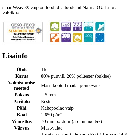
smartWeave® vaip on loodud ja toodetud Narma OÜ Lihula
vabrikus.
Lisainfo
Ühik
Tk
Karus
80% puuvill, 20% polüester (buklee)
Valmistamise
Masinkootud madal põimevaip
meetod
Paksus
± 5 mm
Päritolu
Eesti
Põhi
Kahepoolne vaip
Kaal
1 650 g/m²
Viimistlus
70 mm bordüür (35 mm nähtav)
Värvus
Must-valge
Tasuta transport üle kogu Eesti! Tarneaeg 4-9