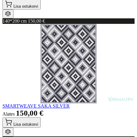
Lisa ostukorvi
140*200 cm
150,00 €
SMARTWEAVE SAKA SILVER
150,00 €
Alates
Lisa ostukorvi