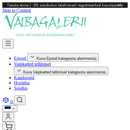
Tasuta tarne | -5% soodustus täishinnast registreeritud kasutajatele
Skip to Content
Epood
Kuva Epood kategooria alammenüü
Vaipkatted tellimisel
Kuva Vaipkatted tellimisel kategooria alammenüü
Kataloogid
Hooldus
Soodus
0