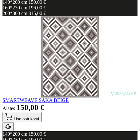
140*200 cm
150,00 €
160*230 cm
196,00 €
200*300 cm
315,00 €
SMARTWEAVE SAKA BEIGE
150,00 €
Alates
Lisa ostukorvi
140*200 cm
150,00 €
160*230 cm
196,00 €