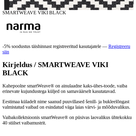
SMARTWEAVE VIKI BLACK
-5% soodustus täishinnast registreeritud kasutajatele —
Registreeru
siin
Kirjeldus /
SMARTWEAVE VIKI
BLACK
Kahepoolne smartWeave® on ainulaadne kaks-ühes-toode, vaiba
erinevate kujundustega küljed on samaväärselt kasutatavad.
Eestimaa küladelt nime saanud puuvillased šenill- ja bukleelõngast
valmistatud vaibad on esindatud väga laias värvi- ja mõõduvalikus.
Vaibakollektsioonis smartWeave® on püsivas laovalikus ühtekokku
40 stiilset vaibamustrit.