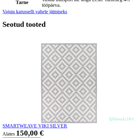
Tarne
tööpäeva.
Vajuta karusselli vahele jätmiseks
Seotud tooted
SMARTWEAVE VIKI SILVER
150,00 €
Alates