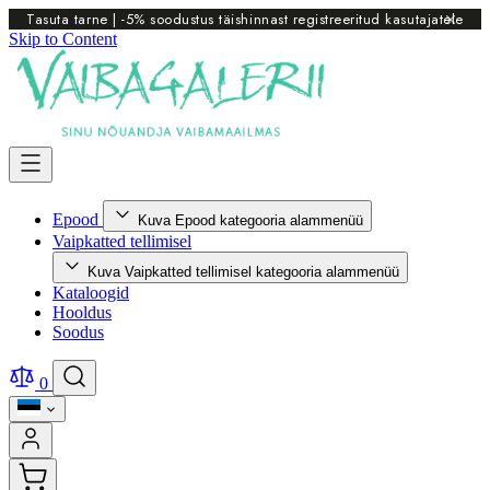
Tasuta tarne | -5% soodustus täishinnast registreeritud kasutajatele
Skip to Content
Epood
Kuva Epood kategooria alammenüü
Vaipkatted tellimisel
Kuva Vaipkatted tellimisel kategooria alammenüü
Kataloogid
Hooldus
Soodus
0