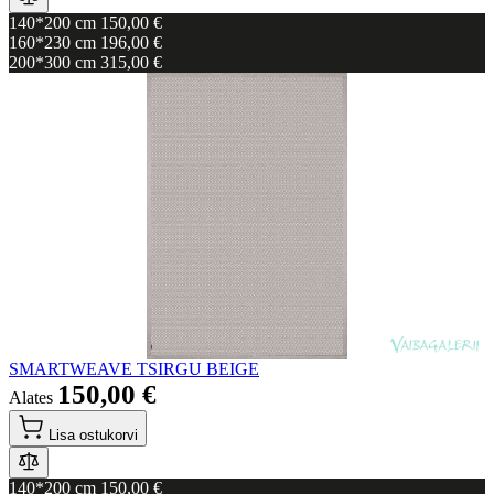
140*200 cm
150,00 €
160*230 cm
196,00 €
200*300 cm
315,00 €
SMARTWEAVE TSIRGU BEIGE
150,00 €
Alates
Lisa ostukorvi
140*200 cm
150,00 €