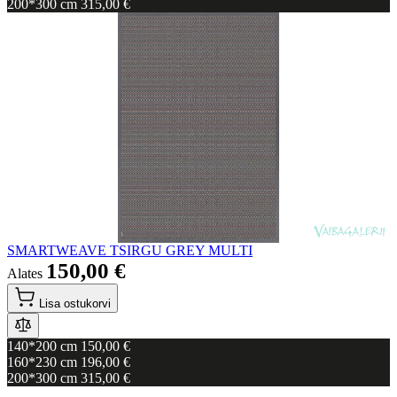
200*300 cm
315,00 €
SMARTWEAVE TSIRGU GREY MULTI
150,00 €
Alates
Lisa ostukorvi
140*200 cm
150,00 €
160*230 cm
196,00 €
200*300 cm
315,00 €