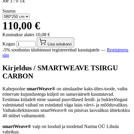
Jõe 3 :
0 Tk
Suurus
110,00 €
Kuumakse alates
10,08 €
Kogus
Lisa ostukorvi
-5% soodustus täishinnast registreeritud kasutajatele —
Registreeru
siin
Kirjeldus /
SMARTWEAVE TSIRGU
CARBON
Kahepoolne
smartWeave®
on ainulaadne kaks-ühes-toode, vaiba
erinevate kujundustega küljed on samaväärselt kasutatavad.
Eestimaa küladelt nime saanud puuvillased šenill- ja bukleelõngast
valmistatud vaibad on esindatud väga laias värvi- ja mõõduvalikus.
Vaibakollektsioonis smartWeave® on püsivas laovalikus ühtekokku
40 stiilset vaibamustrit.
smartWeave®
vaip on loodud ja toodetud Narma OÜ Lihula
vabrikus.