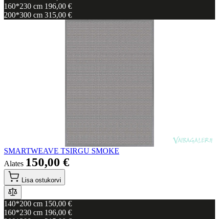
160*230 cm
196,00 €
200*300 cm
315,00 €
SMARTWEAVE TSIRGU SMOKE
150,00 €
Alates
Lisa ostukorvi
140*200 cm
150,00 €
160*230 cm
196,00 €