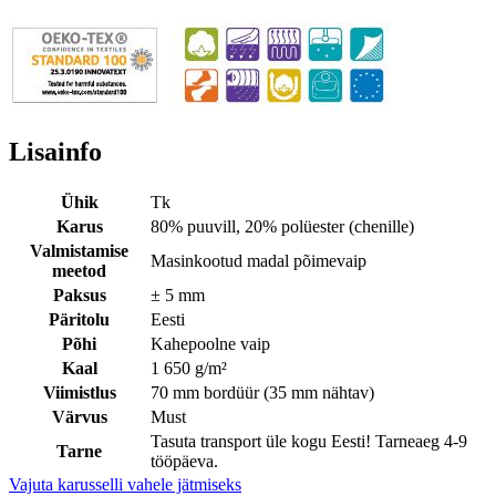
Lisainfo
Ühik
Tk
Karus
80% puuvill, 20% polüester (chenille)
Valmistamise
Masinkootud madal põimevaip
meetod
Paksus
± 5 mm
Päritolu
Eesti
Põhi
Kahepoolne vaip
Kaal
1 650 g/m²
Viimistlus
70 mm bordüür (35 mm nähtav)
Värvus
Must
Tasuta transport üle kogu Eesti! Tarneaeg 4-9
Tarne
tööpäeva.
Vajuta karusselli vahele jätmiseks