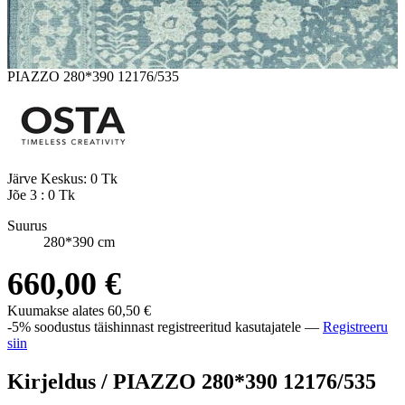
PIAZZO 280*390 12176/535
Järve Keskus:
0 Tk
Jõe 3 :
0 Tk
Suurus
280*390 cm
660,00 €
Kuumakse alates
60,50 €
-5% soodustus täishinnast registreeritud kasutajatele —
Registreeru
siin
Kirjeldus /
PIAZZO 280*390 12176/535