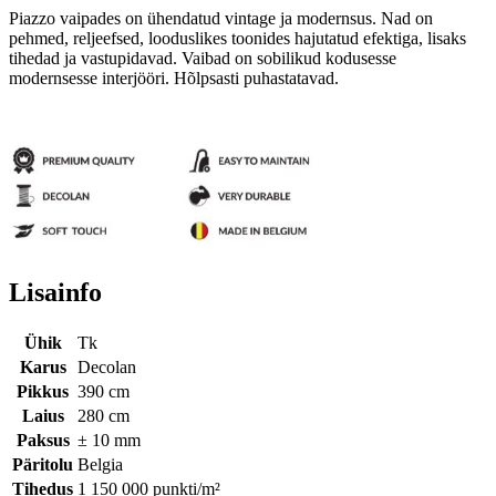
Piazzo vaipades on ühendatud vintage ja modernsus. Nad on
pehmed, reljeefsed, looduslikes toonides hajutatud efektiga, lisaks
tihedad ja vastupidavad. Vaibad on sobilikud kodusesse
modernsesse interjööri. Hõlpsasti puhastatavad.
Lisainfo
Ühik
Tk
Karus
Decolan
Pikkus
390 cm
Laius
280 cm
Paksus
± 10 mm
Päritolu
Belgia
Tihedus
1 150 000 punkti/m²