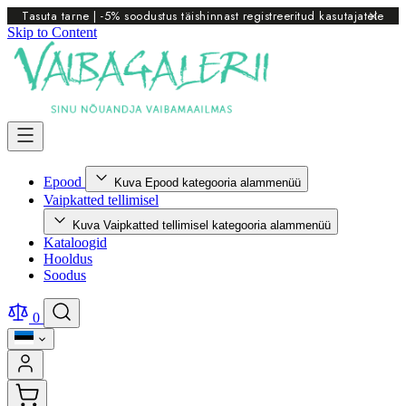
Tasuta tarne | -5% soodustus täishinnast registreeritud kasutajatele
Skip to Content
Epood
Kuva Epood kategooria alammenüü
Vaipkatted tellimisel
Kuva Vaipkatted tellimisel kategooria alammenüü
Kataloogid
Hooldus
Soodus
0