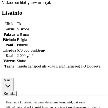
Viskoos on biolagunev materjal.
Lisainfo
Ühik
Tk
Karus
Viskoos
Paksus
± 8 mm
Päritolu
Belgia
Põhi
Puuvill
Tihedus
670 000 punkti/m²
Kaal
2 000 g/m²
Värvus
Sinine
Tarne
Tasuta transport üle kogu Eesti! Tarneaeg 1-3 tööpäeva.
Meist
Kontakt
Kasutame küpsiseid, et parandada oma teenuseid, pakkuda
isikupärastatud pakkumisi ja parandada teie kasutajakogemust. Kui te