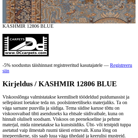
KASHMIR 12806 BLUE
-5% soodustus täishinnast registreeritud kasutajatele —
Registreeru
siin
Kirjeldus /
KASHMIR 12806 BLUE
Viskooslõnga valmistatakse keemiliselt töödeldud puidumassist ja
sellepärast loetakse teda nn. poolsünteetiliseks materjaliks. Ta on
väga sarnane puuvilla ja siidiga. Tema siidise karuse tõttu on
viskoosvaibad tihti asenduseks ka ehtsale siidivaibale, kuna on
hinnalt oluliselt soodsam. Viskoos on peenekoeline ja pehme
materjal, mida nimetatakse ka kunstsiidiks. Üht- või teistpidi tuppa
asetatud vaip ilmestab ruumi täiesti erinevalt. Kuna lõng on
imepeenikene, siis saab luua väga tihedaid ja keerulisi mustreid.