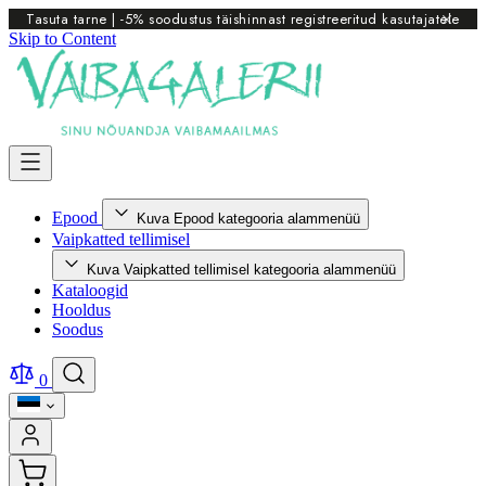
Tasuta tarne | -5% soodustus täishinnast registreeritud kasutajatele
Skip to Content
Epood
Kuva Epood kategooria alammenüü
Vaipkatted tellimisel
Kuva Vaipkatted tellimisel kategooria alammenüü
Kataloogid
Hooldus
Soodus
0