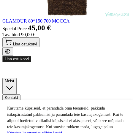
GLAMOUR 80*150 700 MOCCA
45,00 €
Special Price
Tavahind
90,00 €
Lisa ostukorvi
Lisa ostukorvi
Meist
Kontakt
Kasutame küpsiseid, et parandada oma teenuseid, pakkuda
isikupärastatud pakkumisi ja parandada teie kasutajakogemust. Kui te
Info
allpool loetletud valikulisi küpsiseid ei aktsepteeri, võib see mõjutada
teie kasutajakogemust. Kui soovite rohkem teada, lugege palun
Küpsiste kasutamise põhimõtteid