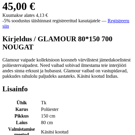
45,00 €
Kuumakse alates
4,13 €
-5% soodustus täishinnast registreeritud kasutajatele —
Registreeru
siin
Kirjeldus /
GLAMOUR 80*150 700
NOUGAT
Glamour vaipade kollektsioon koosneb värvilistest jämedakoelistest
polüestervaipadest. Need vaibad sobivad ilmestama teie interjööri
andes sinna erksust ja hubasust. Glamour vaibad on vastupidavad,
pakkudes rahulolu paljudeks aastateks. Käsitsi kootud Indias.
Lisainfo
Ühik
Tk
Karus
Polüester
Pikkus
150 cm
Laius
80 cm
Valmistamise
Käsitsi kootud
meetod