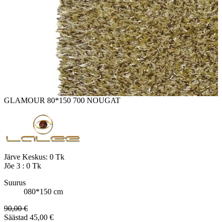
GLAMOUR 80*150 700 NOUGAT
Järve Keskus:
0 Tk
Jõe 3 :
0 Tk
Suurus
080*150 cm
90,00 €
Säästad 45,00 €