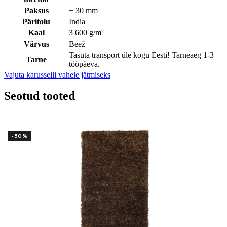
Paksus
± 30 mm
Päritolu
India
Kaal
3 600 g/m²
Värvus
Beež
Tasuta transport üle kogu Eesti! Tarneaeg 1-3
Tarne
tööpäeva.
Vajuta karusselli vahele jätmiseks
Seotud tooted
-50%