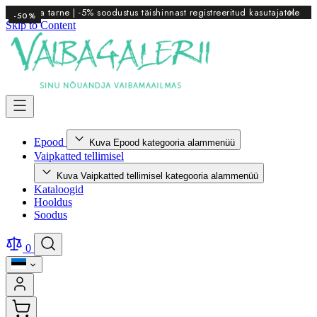
Tasuta tarne | -5% soodustus täishinnast registreeritud kasutajatele
-50%
Skip to Content
Epood
Kuva Epood kategooria alammenüü
Vaipkatted tellimisel
Kuva Vaipkatted tellimisel kategooria alammenüü
Kataloogid
Hooldus
Soodus
0