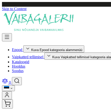
Skip to Content
Epood
Kuva Epood kategooria alammenüü
Vaipkatted tellimisel
Kuva Vaipkatted tellimisel kategooria a
Kataloogid
Hooldus
Soodus
0