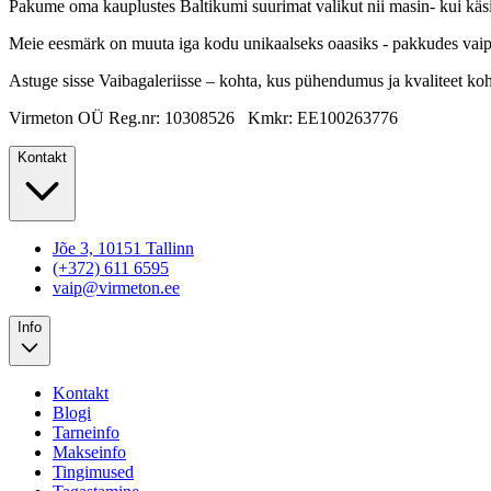
Pakume oma kauplustes Baltikumi suurimat valikut nii masin- kui käsitö
Meie eesmärk on muuta iga kodu unikaalseks oaasiks - pakkudes vaipu, m
Astuge sisse Vaibagaleriisse – kohta, kus pühendumus ja kvaliteet ko
Virmeton OÜ Reg.nr: 10308526 Kmkr: EE100263776
Kontakt
Jõe 3, 10151 Tallinn
(+372) 611 6595
vaip@virmeton.ee
Info
Kontakt
Blogi
Tarneinfo
Makseinfo
Tingimused