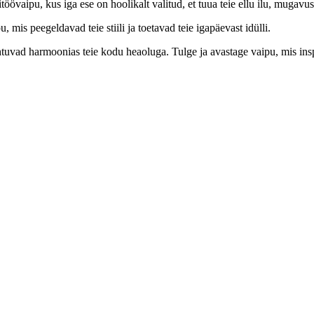
övaipu, kus iga ese on hoolikalt valitud, et tuua teie ellu ilu, mugavus
is peegeldavad teie stiili ja toetavad teie igapäevast idülli.
htuvad harmoonias teie kodu heaoluga. Tulge ja avastage vaipu, mis ins