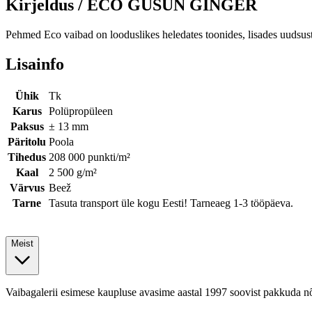
Kirjeldus /
ECO GUSUN GINGER
Pehmed Eco vaibad on looduslikes heledates toonides, lisades uudsust 
Lisainfo
Ühik
Tk
Karus
Polüpropüleen
Paksus
± 13 mm
Päritolu
Poola
Tihedus
208 000 punkti/m²
Kaal
2 500 g/m²
Värvus
Beež
Tarne
Tasuta transport üle kogu Eesti! Tarneaeg 1-3 tööpäeva.
Meist
Vaibagalerii esimese kaupluse avasime aastal 1997 soovist pakkuda nõu