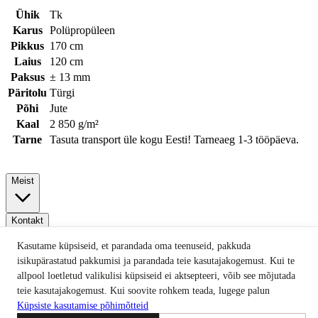
Ühik
Tk
Karus
Polüpropüleen
Pikkus
170 cm
Laius
120 cm
Paksus
± 13 mm
Päritolu
Türgi
Põhi
Jute
Kaal
2 850 g/m²
Tarne
Tasuta transport üle kogu Eesti! Tarneaeg 1-3 tööpäeva.
Meist
Kontakt
Kasutame küpsiseid, et parandada oma teenuseid, pakkuda
isikupärastatud pakkumisi ja parandada teie kasutajakogemust. Kui te
Info
allpool loetletud valikulisi küpsiseid ei aktsepteeri, võib see mõjutada
teie kasutajakogemust. Kui soovite rohkem teada, lugege palun
Küpsiste kasutamise põhimõtteid