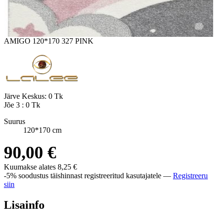
AMIGO 120*170 327 PINK
Järve Keskus:
0 Tk
Jõe 3 :
0 Tk
Suurus
120*170 cm
90,00 €
Kuumakse alates
8,25 €
-5% soodustus täishinnast registreeritud kasutajatele —
Registreeru
siin
Lisainfo