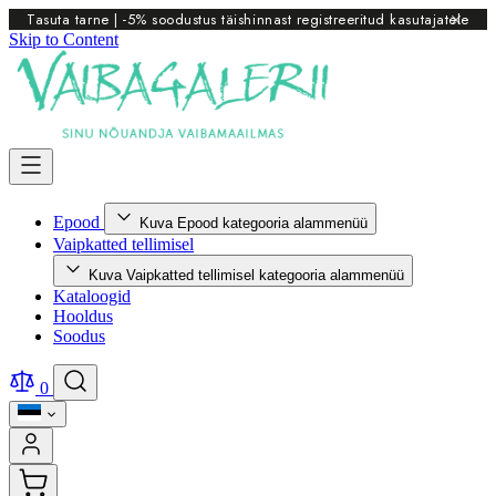
Tasuta tarne | -5% soodustus täishinnast registreeritud kasutajatele
Skip to Content
Epood
Kuva Epood kategooria alammenüü
Vaipkatted tellimisel
Kuva Vaipkatted tellimisel kategooria alammenüü
Kataloogid
Hooldus
Soodus
0