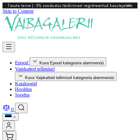
Tasuta tarne | -5% soodustus täishinnast registreeritud kasutajatele
Skip to Content
Epood
Kuva Epood kategooria alammenüü
Vaipkatted tellimisel
Kuva Vaipkatted tellimisel kategooria alammenüü
Kataloogid
Hooldus
Soodus
0